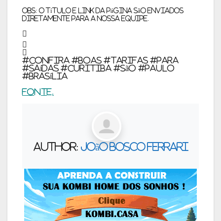
OBS: o título e link da página são enviados
diretamente para a nossa equipe.
#Confira #boas #tarifas #para
#saídas #Curitiba #São #Paulo
#Brasília
Fonte.
Author:
João Bosco Ferrari