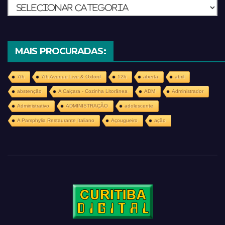
Categorias
MAIS PROCURADAS:
7th
7th Avenue Live & Oxford
12h
aberta
abril
abstenção
A Caiçara - Cozinha Litorânea
ADM
Administrador
Administrativo
ADMINISTRAÇÃO
adolescente
A Pamphylia Restaurante Italiano
Açougueiro
ação