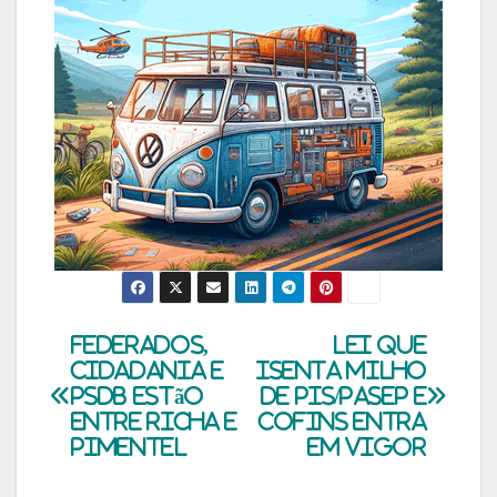
Navegação
Federados,
Lei que
Cidadania e
isenta milho
de
PSDB estão
de PIS/Pasep e
entre Richa e
Cofins entra
Post
Pimentel
em vigor