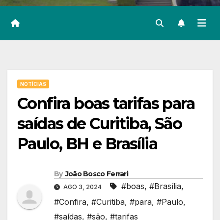
NOTÍCIAS
Confira boas tarifas para
saídas de Curitiba, São
Paulo, BH e Brasília
By
João Bosco Ferrari
#boas
,
#Brasília
,
AGO 3, 2024
#Confira
,
#Curitiba
,
#para
,
#Paulo
,
#saídas
,
#são
,
#tarifas