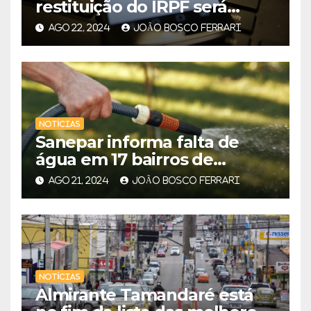
restituição do IRPF será
aberta às 10 horas desta
AGO 22, 2024
JOÃO BOSCO FERRARI
sexta
NOTÍCIAS
Sanepar informa falta de
água em 17 bairros de
Curitiba e região
AGO 21, 2024
JOÃO BOSCO FERRARI
NOTÍCIAS
Almirante Tamandaré está