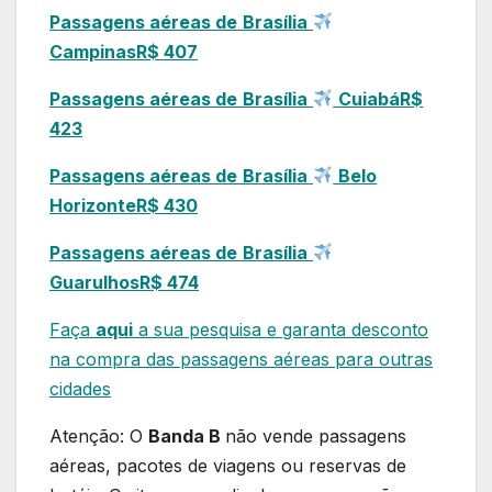
Passagens aéreas de
Brasília
Campinas
R$ 407
Passagens aéreas de
Brasília
Cuiabá
R$
423
Passagens aéreas de
Brasília
Belo
Horizonte
R$ 430
Passagens aéreas de
Brasília
Guarulhos
R$ 474
Faça
aqui
a sua pesquisa e garanta desconto
na compra das passagens aéreas para outras
cidades
Atenção: O
Banda B
não vende passagens
aéreas, pacotes de viagens ou reservas de