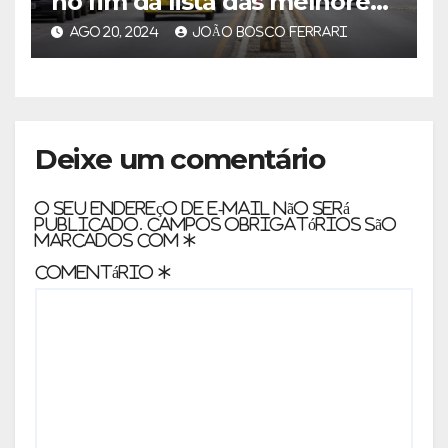
no fim da lista das melhores
cidades
AGO 20, 2024
JOÃO BOSCO FERRARI
Deixe um comentário
O seu endereço de e-mail não será
publicado.
Campos obrigatórios são
marcados com
*
Comentário
*