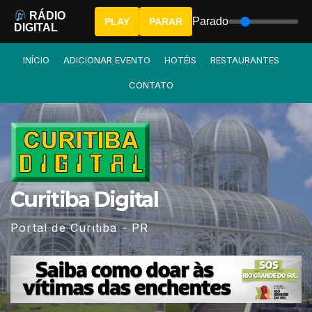
RÁDIO
Parado
PLAY
PARAR
DIGITAL
Skip
INÍCIO
ADICIONAR EVENTO
HOTÉIS
RESTAURANTES
to
CONTATO
content
Curitiba Digital
Portal de Curitiba - PR