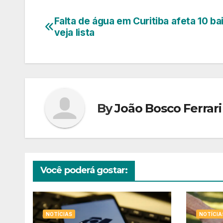
Falta de água em Curitiba afeta 10 bai
Navegação
veja lista
de
Post
By
João Bosco Ferrari
Você poderá gostar:
NOTÍCIAS
NOTÍCIA