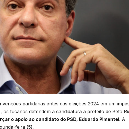
nvenções partidárias antes das eleições 2024 em um impa
o, os tucanos defendem a candidatura a prefeito de Beto Ri
orçar o apoio ao candidato do PSD, Eduardo Pimentel
. A
gunda-feira (5).