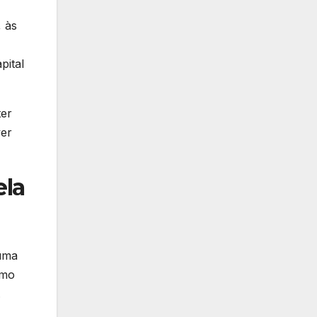
, às
pital
ter
ver
ela
 uma
omo
.