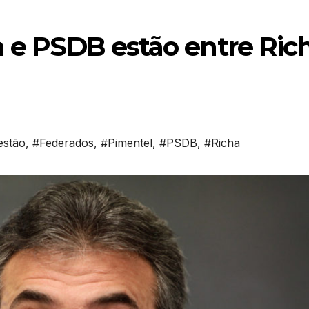
a e PSDB estão entre Ric
estão
,
#Federados
,
#Pimentel
,
#PSDB
,
#Richa