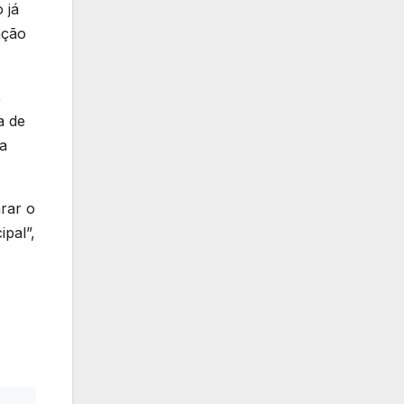
 já
ação
,
a de
ma
rar o
pal”,