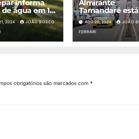
par informa
Almirante
a de água em 17
Tamandaré está
ros de Curitiba e
fim da lista das
1, 2024
JOÃO BOSCO
AGO 20, 2024
JOÃO 
ão
melhores cidad
I
FERRARI
mpos obrigatórios são marcados com
*