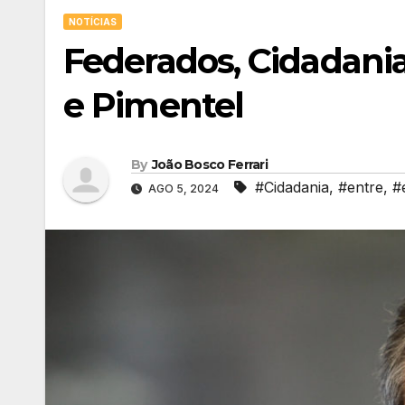
NOTÍCIAS
Federados, Cidadani
e Pimentel
By
João Bosco Ferrari
#Cidadania
,
#entre
,
#
AGO 5, 2024