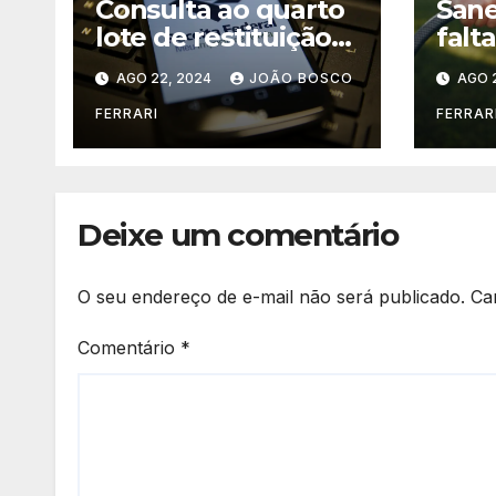
Consulta ao quarto
Sane
lote de restituição
falt
do IRPF será aberta
bair
AGO 22, 2024
JOÃO BOSCO
AGO 2
às 10 horas desta
regi
sexta
FERRARI
FERRAR
Deixe um comentário
O seu endereço de e-mail não será publicado.
Ca
Comentário
*