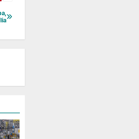
ba,
lia