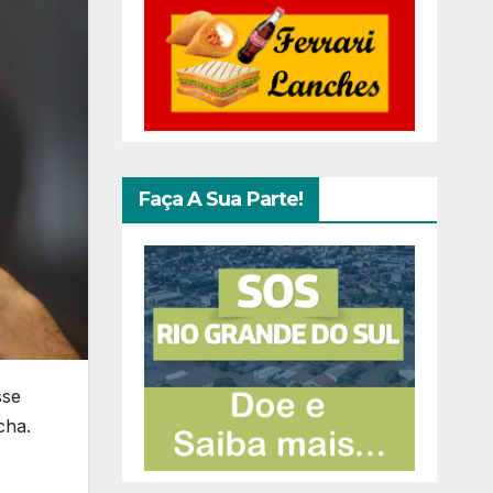
Faça A Sua Parte!
sse
cha.