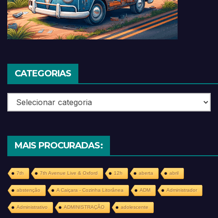
CATEGORIAS
Categorias
MAIS PROCURADAS:
7th
7th Avenue Live & Oxford
12h
aberta
abril
abstenção
A Caiçara - Cozinha Litorânea
ADM
Administrador
Administrativo
ADMINISTRAÇÃO
adolescente