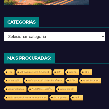
CATEGORIAS
Categorias
MAIS PROCURADAS:
7th
7th Avenue Live & Oxford
12h
aberta
abril
abstenção
A Caiçara - Cozinha Litorânea
ADM
Administrador
Administrativo
ADMINISTRAÇÃO
adolescente
A Pamphylia Restaurante Italiano
Açougueiro
ação