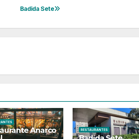
Badida Sete
RANTES
aurante Anarco
RESTAURANTES
l
Badida Sete