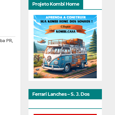
Projeto Kombi Home
iba PR
,
Ferrari Lanches – S. J. Dos
Pinhais