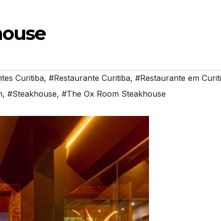
house
tes Curitiba
,
#Restaurante Curitiba
,
#Restaurante em Curit
m
,
#Steakhouse
,
#The Ox Room Steakhouse