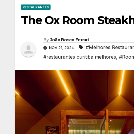
RESTAURANTES
The Ox Room Steak
By
João Bosco Ferrari
#Melhores Restauran
NOV 21, 2024
#restaurantes curitiba melhores
,
#Roo