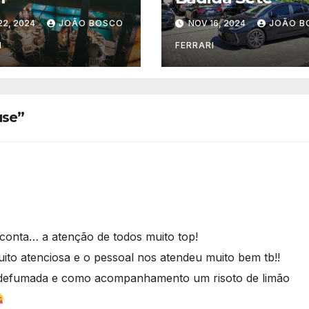
22, 2024
JOÃO BOSCO
NOV 16, 2024
JOÃO B
I
FERRARI
use”
conta… a atenção de todos muito top!
to atenciosa e o pessoal nos atendeu muito bem tb!!
s defumada e como acompanhamento um risoto de limão