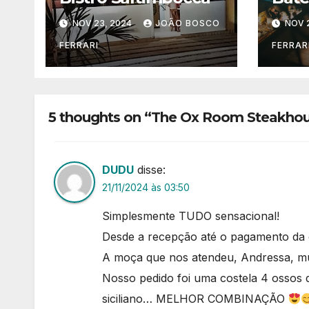
NOV 23, 2024
JOÃO BOSCO
NOV 
FERRARI
FERRAR
5 thoughts on “The Ox Room Steakho
DUDU
disse:
21/11/2024 às 03:50
Simplesmente TUDO sensacional!
Desde a recepção até o pagamento da 
A moça que nos atendeu, Andressa, mui
Nosso pedido foi uma costela 4 osso
siciliano… MELHOR COMBINAÇÃO