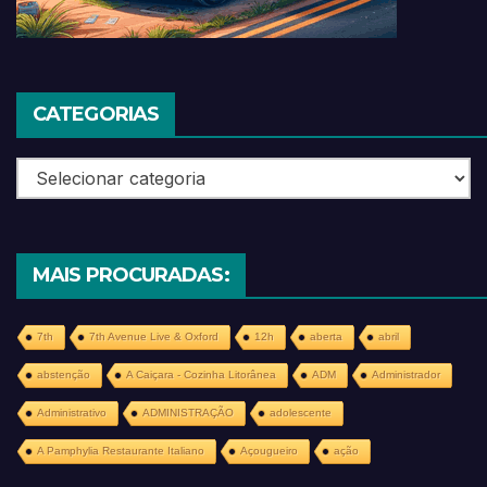
CATEGORIAS
Categorias
MAIS PROCURADAS:
7th
7th Avenue Live & Oxford
12h
aberta
abril
abstenção
A Caiçara - Cozinha Litorânea
ADM
Administrador
Administrativo
ADMINISTRAÇÃO
adolescente
A Pamphylia Restaurante Italiano
Açougueiro
ação