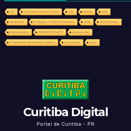
7th
7th Avenue Live & Oxford
12h
aberta
abril
abstenção
A Caiçara - Cozinha Litorânea
ADM
Administrador
Administrativo
ADMINISTRAÇÃO
adolescente
A Pamphylia Restaurante Italiano
Açougueiro
ação
Curitiba Digital
Portal de Curitiba - PR