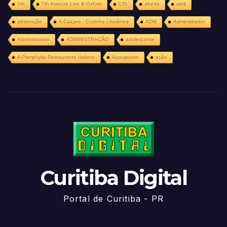
7th
7th Avenue Live & Oxford
12h
aberta
abril
abstenção
A Caiçara - Cozinha Litorânea
ADM
Administrador
Administrativo
ADMINISTRAÇÃO
adolescente
A Pamphylia Restaurante Italiano
Açougueiro
ação
Curitiba Digital
Portal de Curitiba - PR