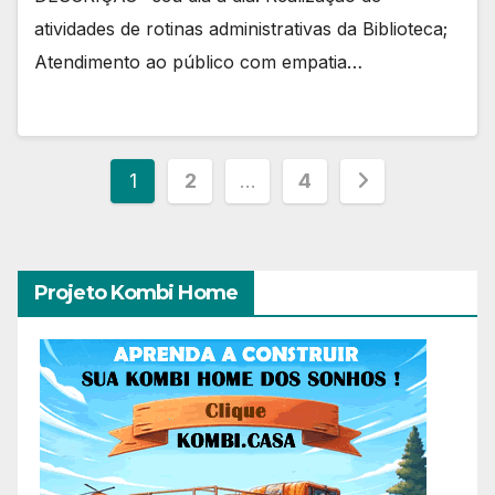
atividades de rotinas administrativas da Biblioteca;
Atendimento ao público com empatia…
Paginação
1
2
…
4
de
posts
Projeto Kombi Home