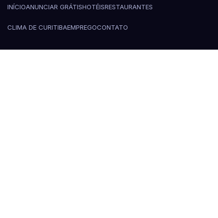
INÍCIO
ANUNCIAR GRÁTIS
HOTÉIS
RESTAURANTES
CLIMA DE CURITIBA
EMPREGO
CONTATO