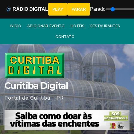
RÁDIO DIGITAL
Parado
PLAY
PARAR
Skip
INÍCIO
ADICIONAR EVENTO
HOTÉIS
RESTAURANTES
to
CONTATO
content
Curitiba Digital
Portal de Curitiba - PR