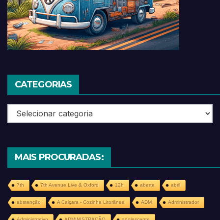
CATEGORIAS
Categorias
MAIS PROCURADAS:
7th
7th Avenue Live & Oxford
12h
aberta
abril
abstenção
A Caiçara - Cozinha Litorânea
ADM
Administrador
Administrativo
ADMINISTRAÇÃO
adolescente