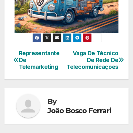
Representante
Vaga De Técnico
Navegação
De
De Rede De
de
Telemarketing
Telecomunicações
Post
By
João Bosco Ferrari