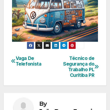
Vaga De
Técnico de
Navegação
Telefonista
Segurança do
de
Trabalho PL
Curitiba PR
Post
By