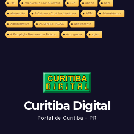
7th
7th Avenue Live & Oxford
12h
aberta
abril
abstenção
A Caiçara - Cozinha Litorânea
ADM
Administrador
Administrativo
ADMINISTRAÇÃO
adolescente
A Pamphylia Restaurante Italiano
Açougueiro
ação
Curitiba Digital
Portal de Curitiba - PR