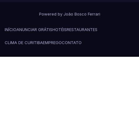
Powered by João Bosco Ferrari
INÍCIO
ANUNCIAR GRÁTIS
HOTÉIS
RESTAURANTES
CLIMA DE CURITIBA
EMPREGO
CONTATO