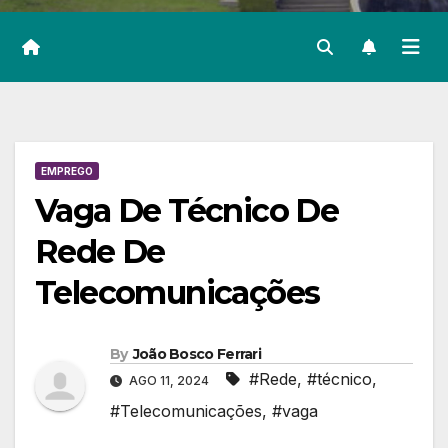
EMPREGO
Vaga De Técnico De
Rede De
Telecomunicações
By
João Bosco Ferrari
#Rede
,
#técnico
,
AGO 11, 2024
#Telecomunicações
,
#vaga