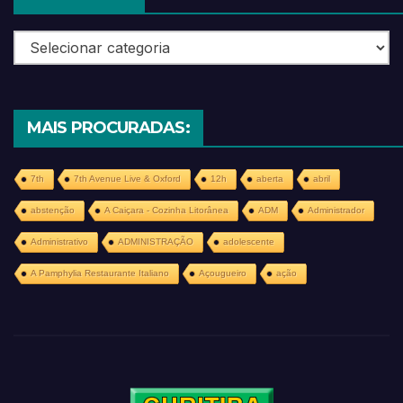
Categorias
MAIS PROCURADAS:
7th
7th Avenue Live & Oxford
12h
aberta
abril
abstenção
A Caiçara - Cozinha Litorânea
ADM
Administrador
Administrativo
ADMINISTRAÇÃO
adolescente
A Pamphylia Restaurante Italiano
Açougueiro
ação