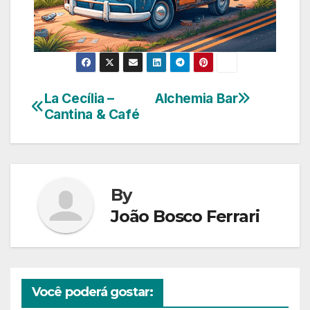
La Cecília –
Alchemia Bar
Navegação
Cantina & Café
de
Post
By
João Bosco Ferrari
Você poderá gostar: