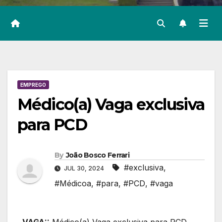
EMPREGO
Médico(a) Vaga exclusiva
para PCD
By
João Bosco Ferrari
#exclusiva
,
JUL 30, 2024
#Médicoa
,
#para
,
#PCD
,
#vaga