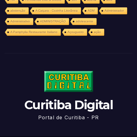
abstenção
A Caiçara - Cozinha Litorânea
ADM
Administrador
Administrativo
ADMINISTRAÇÃO
adolescente
A Pamphylia Restaurante Italiano
Açougueiro
ação
Curitiba Digital
Portal de Curitiba - PR