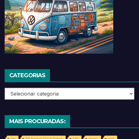
CATEGORIAS
Categorias
MAIS PROCURADAS:
7th
7th Avenue Live & Oxford
12h
aberta
abril