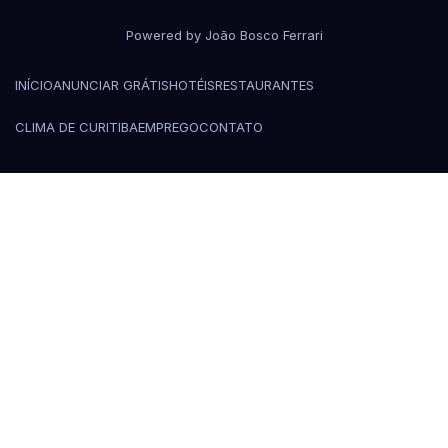
Powered by João Bosco Ferrari
INÍCIO
ANUNCIAR GRÁTIS
HOTÉIS
RESTAURANTES
CLIMA DE CURITIBA
EMPREGO
CONTATO