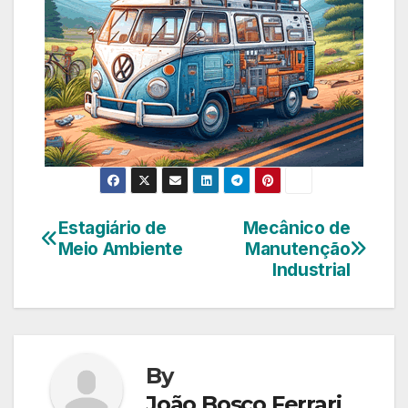
Estagiário de
Mecânico de
Navegação
Meio Ambiente
Manutenção
de
Industrial
Post
By
João Bosco Ferrari