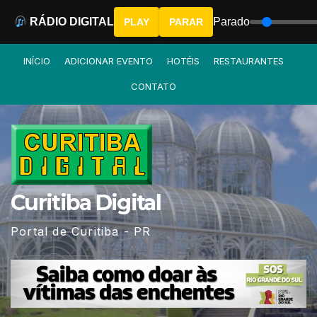
RÁDIO DIGITAL
Parado
PLAY
PARAR
Skip
INÍCIO
ADICIONAR EVENTO
HOTÉIS
RESTAURANTES
to
CONTATO
content
Curitiba Digital
Portal de Curitiba - PR