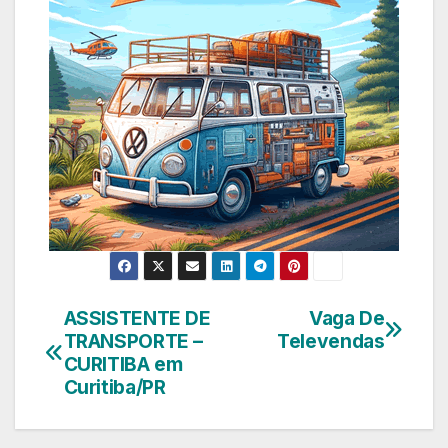
ASSISTENTE DE
Vaga De
Navegação
TRANSPORTE –
Televendas
de
CURITIBA em
Curitiba/PR
Post