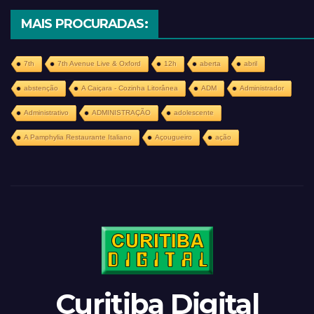
MAIS PROCURADAS:
7th
7th Avenue Live & Oxford
12h
aberta
abril
abstenção
A Caiçara - Cozinha Litorânea
ADM
Administrador
Administrativo
ADMINISTRAÇÃO
adolescente
A Pamphylia Restaurante Italiano
Açougueiro
ação
Curitiba Digital