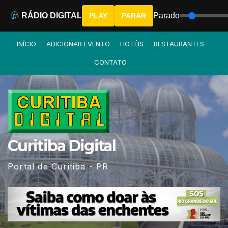
RÁDIO DIGITAL
Parado
PLAY
PARAR
Skip
INÍCIO
ADICIONAR EVENTO
HOTÉIS
RESTAURANTES
to
CONTATO
content
Curitiba Digital
Portal de Curitiba - PR