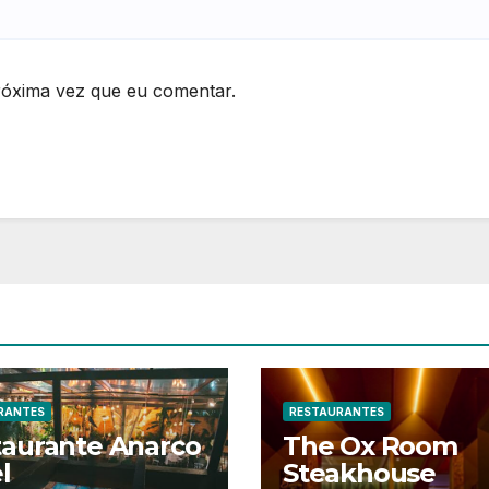
róxima vez que eu comentar.
RANTES
RESTAURANTES
taurante Anarco
The Ox Room
l
Steakhouse