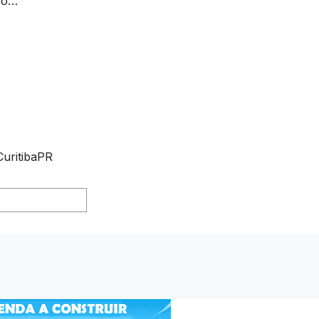
 no…
ritibaPR