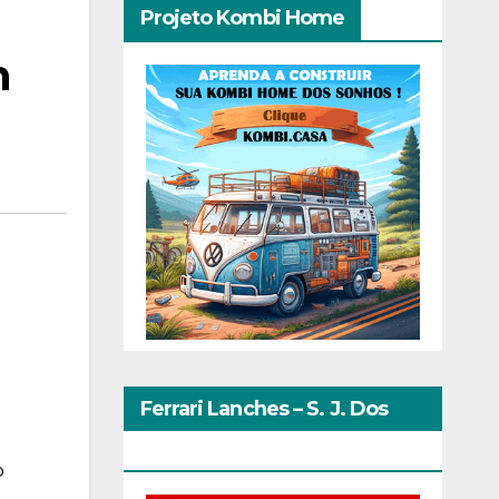
Projeto Kombi Home
m
Ferrari Lanches – S. J. Dos
Pinhais
o