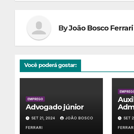
Post
By
João Bosco Ferrari
Você poderá gostar:
EMPREG
Auxi
EMPREGO
Advogado júnior
Admi
SET 21, 2024
JOÃO BOSCO
SET 2
FERRARI
FERRAR