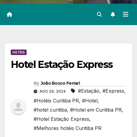
HOTÉIS
Hotel Estação Express
By
João Bosco Ferrari
#Estação
,
#Express
,
AGO 29, 2024
#Hotéis Curitiba PR
,
#Hotel
,
#hotel curitiba
,
#Hotel em Curitiba PR
,
#Hotel Estação Express
,
#Melhores hotéis Curitiba PR