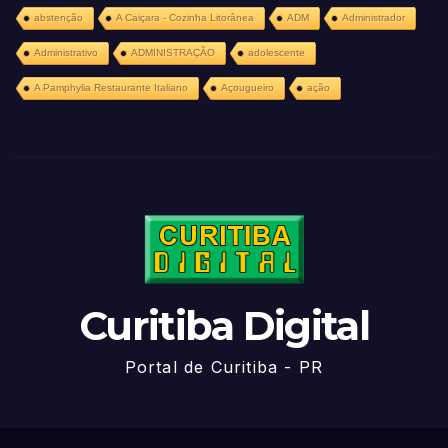
abstenção
A Caiçara - Cozinha Litorânea
ADM
Administrador
Administrativo
ADMINISTRAÇÃO
adolescente
A Pamphylia Restaurante Italiano
Açougueiro
ação
Curitiba Digital
Portal de Curitiba - PR