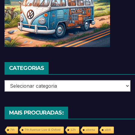
CATEGORIAS
Categorias
MAIS PROCURADAS:
7th
7th Avenue Live & Oxford
12h
aberta
abril