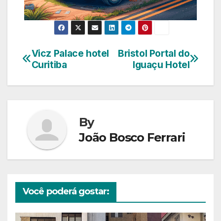
Vicz Palace hotel
Bristol Portal do
Navegação
Curitiba
Iguaçu Hotel
de
Post
By
João Bosco Ferrari
Você poderá gostar: