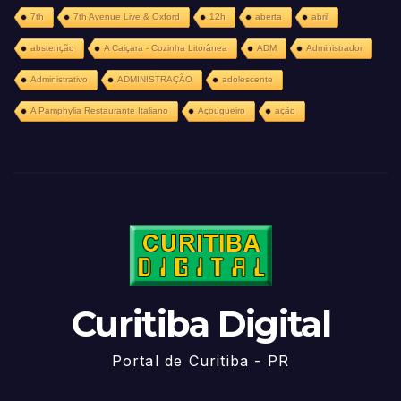
7th
7th Avenue Live & Oxford
12h
aberta
abril
abstenção
A Caiçara - Cozinha Litorânea
ADM
Administrador
Administrativo
ADMINISTRAÇÃO
adolescente
A Pamphylia Restaurante Italiano
Açougueiro
ação
Curitiba Digital
Portal de Curitiba - PR