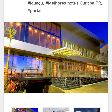
#Iguaçu
,
#Melhores hotéis Curitiba PR
,
#portal