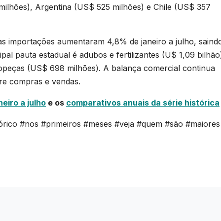
ilhões), Argentina (US$ 525 milhões) e Chile (US$ 357
as importações aumentaram 4,8% de janeiro a julho, saind
pal pauta estadual é adubos e fertilizantes (U$ 1,09 bilhão
opeças (US$ 698 milhões). A balança comercial continua
tre compras e vendas.
eiro a julho
e os
comparativos anuais da série histórica
órico #nos #primeiros #meses #veja #quem #são #maiores