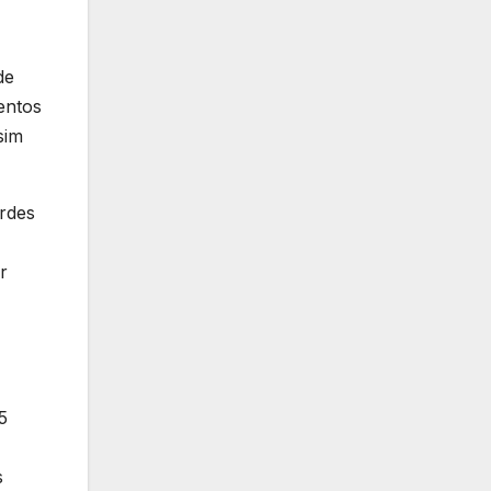
de
entos
sim
ordes
r
5
s