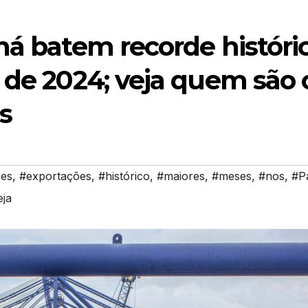
ná batem recorde históri
 de 2024; veja quem são 
s
es
,
#exportações
,
#histórico
,
#maiores
,
#meses
,
#nos
,
#P
eja