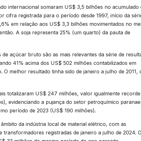
cado internacional somaram US$ 3,5 bilhões no acumulado 
 cifra registrada para o período desde 1997, início da séri
4,6% em relação aos US$ 3,3 bilhões movimentados no m
 então. A soja representa 25% (um quarto) da pauta de
e açúcar bruto são as mais relevantes da série de result
icando 41% acima dos US$ 502 milhões contabilizados em
. O melhor resultado tinha sido de janeiro a julho de 2011,
eis totalizaram US$ 247 milhões, valor igualmente recorde
s), evidenciando a pujança do setor petroquímico paranae
mo período de 2023 (US$ 190 milhões).
bito da indústria local de material elétrico, com as
transformadores registradas de janeiro a julho de 2024. 
US$ 33 milhões do mesmo período do ano passado.