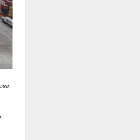
utos
o