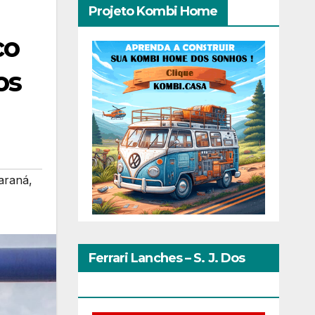
Projeto Kombi Home
co
os
araná
,
Ferrari Lanches – S. J. Dos
Pinhais