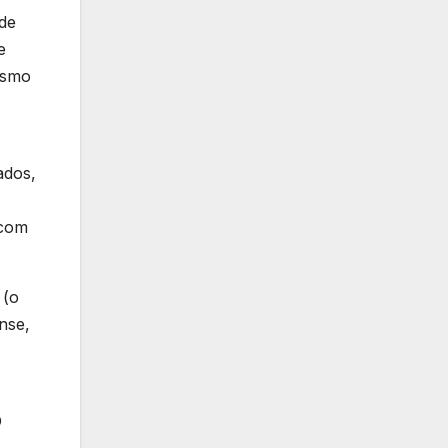
de
e
esmo
ados,
 com
 (o
nse,
O