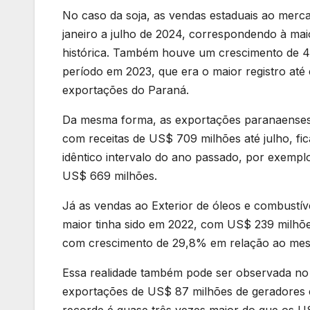
No caso da soja, as vendas estaduais ao mer
janeiro a julho de 2024, correspondendo à maior
histórica. Também houve um crescimento de 
período em 2023, que era o maior registro até
exportações do Paraná.
Da mesma forma, as exportações paranaenses d
com receitas de US$ 709 milhões até julho, f
idêntico intervalo do ano passado, por exemplo
US$ 669 milhões.
Já as vendas ao Exterior de óleos e combustív
maior tinha sido em 2022, com US$ 239 milhõe
com crescimento de 29,8% em relação ao mes
Essa realidade também pode ser observada no âm
exportações de US$ 87 milhões de geradores e 
recorde é quase três vezes maior do que os 