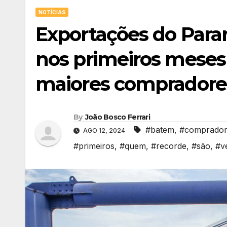
NOTÍCIAS
Exportações do Para
nos primeiros meses
maiores compradore
By
João Bosco Ferrari
#batem
,
#comprador
AGO 12, 2024
#primeiros
,
#quem
,
#recorde
,
#são
,
#v