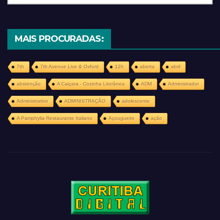
MAIS PROCURADAS:
7th
7th Avenue Live & Oxford
12h
aberta
abril
abstenção
A Caiçara - Cozinha Litorânea
ADM
Administrador
Administrativo
ADMINISTRAÇÃO
adolescente
A Pamphylia Restaurante Italiano
Açougueiro
ação