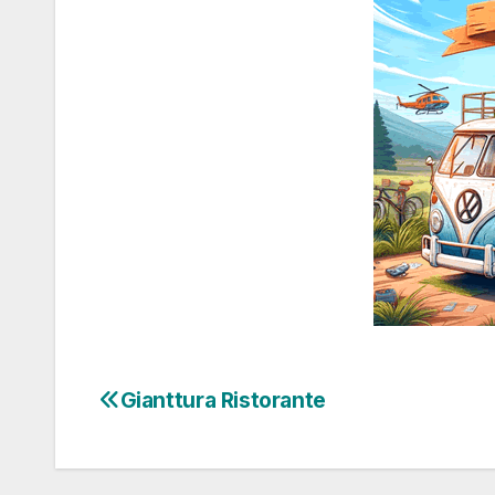
Gianttura Ristorante
Navegação
de