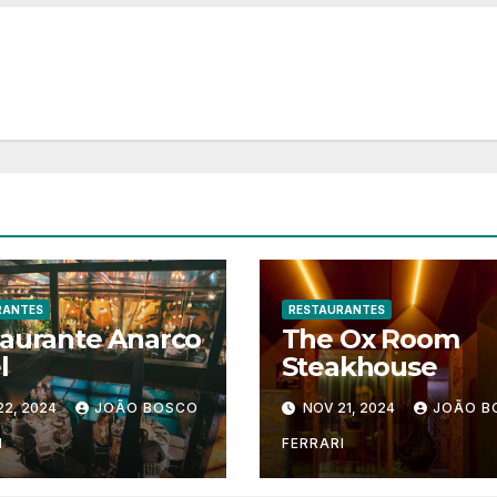
RANTES
RESTAURANTES
aurante Anarco
The Ox Room
l
Steakhouse
22, 2024
JOÃO BOSCO
NOV 21, 2024
JOÃO B
I
FERRARI