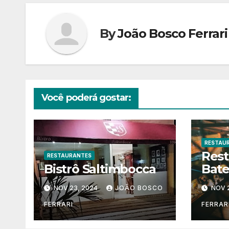
Post
By
João Bosco Ferrari
Você poderá gostar:
RESTAU
Rest
RESTAURANTES
Bistrô Saltimbocca
Bate
NOV 23, 2024
JOÃO BOSCO
NOV 
FERRARI
FERRAR