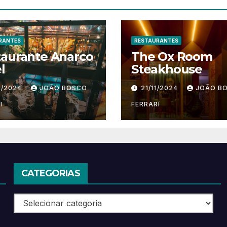
RANTES
RESTAURANTES
taurante Anarco
The Ox Room
l
Steakhouse
1/2024
JOÃO BOSCO
21/11/2024
JOÃO B
I
FERRARI
CATEGORIAS
Categorias