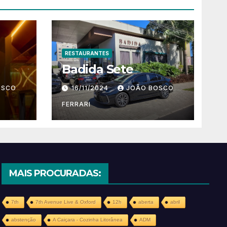
RESTAURANTES
Badida Sete
OSCO
16/11/2024
JOÃO BOSCO
FERRARI
MAIS PROCURADAS:
7th
7th Avenue Live & Oxford
12h
aberta
abril
abstenção
A Caiçara - Cozinha Litorânea
ADM