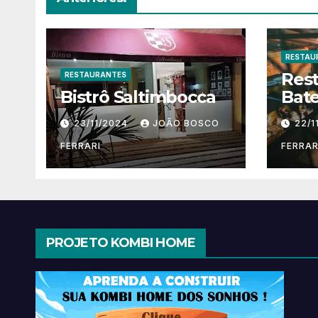
RESTAU
Res
RESTAURANTES
Bistrô Saltimbocca
Bate
23/11/2024
JOÃO BOSCO
22/1
FERRARI
FERRAR
PROJETO KOMBI HOME