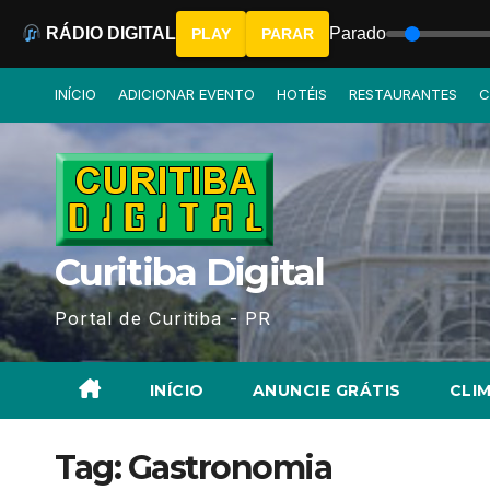
RÁDIO DIGITAL
Parado
PLAY
PARAR
Skip
INÍCIO
ADICIONAR EVENTO
HOTÉIS
RESTAURANTES
C
to
content
Curitiba Digital
Portal de Curitiba - PR
INÍCIO
ANUNCIE GRÁTIS
CLIM
Tag:
Gastronomia