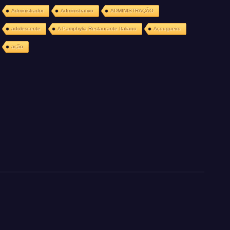
Administrador
Administrativo
ADMINISTRAÇÃO
adolescente
A Pamphylia Restaurante Italiano
Açougueiro
ação