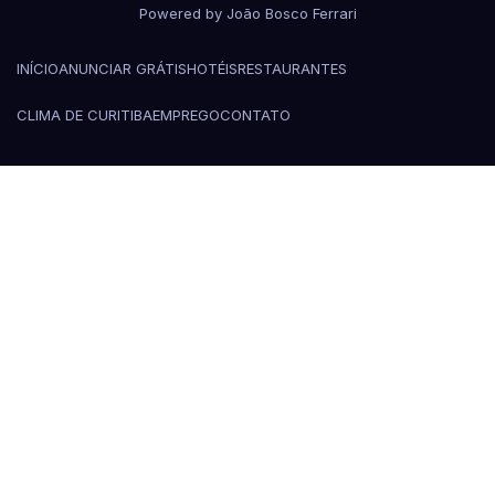
Powered by João Bosco Ferrari
INÍCIO
ANUNCIAR GRÁTIS
HOTÉIS
RESTAURANTES
CLIMA DE CURITIBA
EMPREGO
CONTATO