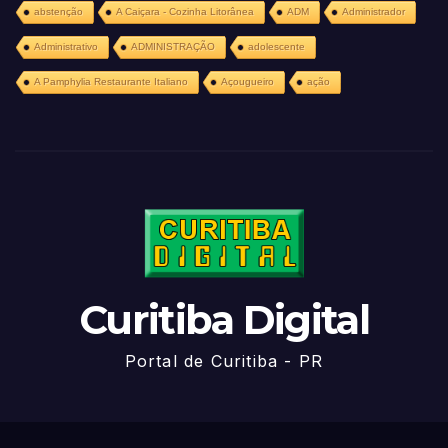
abstenção
A Caiçara - Cozinha Litorânea
ADM
Administrador
Administrativo
ADMINISTRAÇÃO
adolescente
A Pamphylia Restaurante Italiano
Açougueiro
ação
Curitiba Digital
Portal de Curitiba - PR