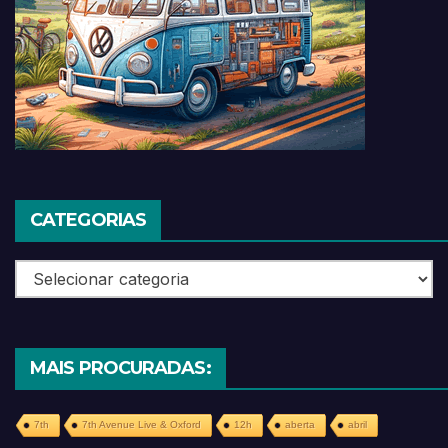
CATEGORIAS
Categorias
MAIS PROCURADAS:
7th
7th Avenue Live & Oxford
12h
aberta
abril