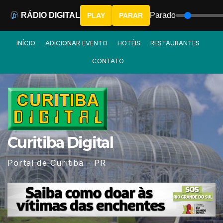
RÁDIO DIGITAL
Parado
PLAY
PARAR
Skip
INÍCIO
ADICIONAR EVENTO
HOTÉIS
RESTAURANTES
to
CONTATO
content
Curitiba Digital
Portal de Curitiba - PR