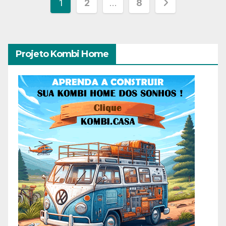
Paginação
1
2
…
8
de
posts
Projeto Kombi Home