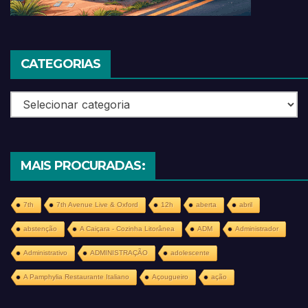
CATEGORIAS
Categorias
MAIS PROCURADAS:
7th
7th Avenue Live & Oxford
12h
aberta
abril
abstenção
A Caiçara - Cozinha Litorânea
ADM
Administrador
Administrativo
ADMINISTRAÇÃO
adolescente
A Pamphylia Restaurante Italiano
Açougueiro
ação