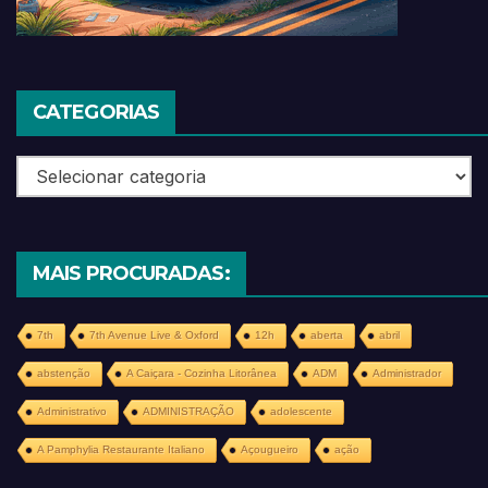
CATEGORIAS
Categorias
MAIS PROCURADAS:
7th
7th Avenue Live & Oxford
12h
aberta
abril
abstenção
A Caiçara - Cozinha Litorânea
ADM
Administrador
Administrativo
ADMINISTRAÇÃO
adolescente
A Pamphylia Restaurante Italiano
Açougueiro
ação