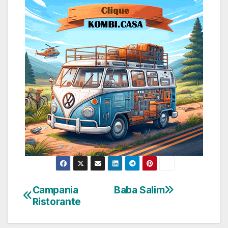
Campania
Baba Salim
Navegação
Ristorante
de