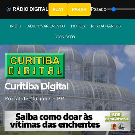
RÁDIO DIGITAL
Parado
PLAY
PARAR
Skip
INÍCIO
ADICIONAR EVENTO
HOTÉIS
RESTAURANTES
to
CONTATO
content
Curitiba Digital
Portal de Curitiba - PR