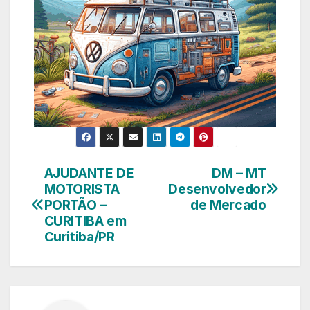
AJUDANTE DE
DM – MT
Navegação
MOTORISTA
Desenvolvedor
de
PORTÃO –
de Mercado
CURITIBA em
Post
Curitiba/PR