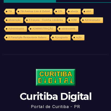
7th
7th Avenue Live & Oxford
12h
aberta
abril
abstenção
A Caiçara - Cozinha Litorânea
ADM
Administrador
Administrativo
ADMINISTRAÇÃO
adolescente
A Pamphylia Restaurante Italiano
Açougueiro
ação
Curitiba Digital
Portal de Curitiba - PR