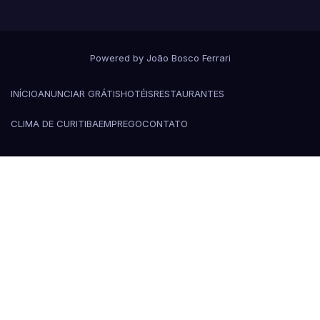
Powered by João Bosco Ferrari
INÍCIO
ANUNCIAR GRÁTIS
HOTÉIS
RESTAURANTES
CLIMA DE CURITIBA
EMPREGO
CONTATO