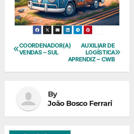
COORDENADOR(A)
AUXILIAR DE
Navegação
VENDAS – SUL
LOGÍSTICA
de
APRENDIZ – CWB
Post
By
João Bosco Ferrari