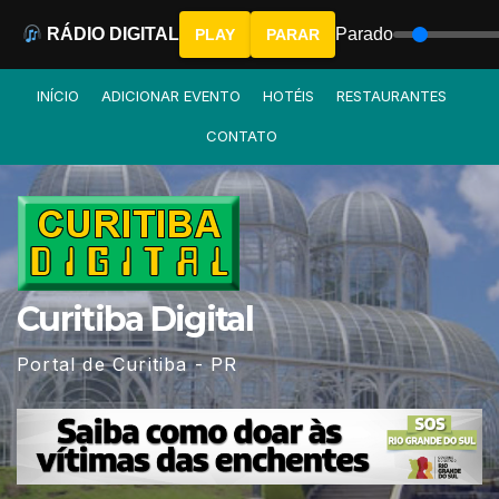
RÁDIO DIGITAL
Parado
PLAY
PARAR
Skip
INÍCIO
ADICIONAR EVENTO
HOTÉIS
RESTAURANTES
to
CONTATO
content
Curitiba Digital
Portal de Curitiba - PR