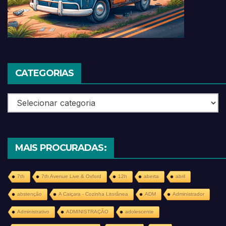
CATEGORIAS
Categorias
MAIS PROCURADAS:
7th
7th Avenue Live & Oxford
12h
aberta
abril
abstenção
A Caiçara - Cozinha Litorânea
ADM
Administrador
Administrativo
ADMINISTRAÇÃO
adolescente