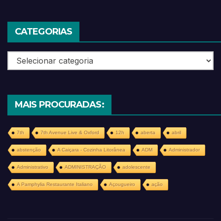
CATEGORIAS
Categorias
MAIS PROCURADAS:
7th
7th Avenue Live & Oxford
12h
aberta
abril
abstenção
A Caiçara - Cozinha Litorânea
ADM
Administrador
Administrativo
ADMINISTRAÇÃO
adolescente
A Pamphylia Restaurante Italiano
Açougueiro
ação