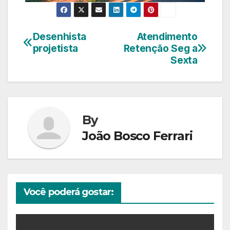
Desenhista
Atendimento
Navegação
projetista
Retenção Seg a
de
Sexta
Post
By
João Bosco Ferrari
Você poderá gostar: