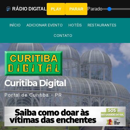
RÁDIO DIGITAL
Parado
PLAY
PARAR
Skip
INÍCIO
ADICIONAR EVENTO
HOTÉIS
RESTAURANTES
to
CONTATO
content
Curitiba Digital
Portal de Curitiba - PR