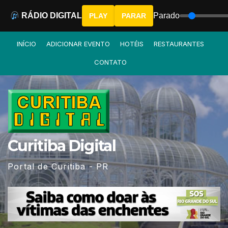
RÁDIO DIGITAL
Parado
PLAY
PARAR
Skip
INÍCIO
ADICIONAR EVENTO
HOTÉIS
RESTAURANTES
to
CONTATO
content
Curitiba Digital
Portal de Curitiba - PR