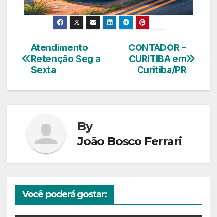
Atendimento
CONTADOR –
Navegação
Retenção Seg a
CURITIBA em
de
Sexta
Curitiba/PR
Post
By
João Bosco Ferrari
Você poderá gostar: