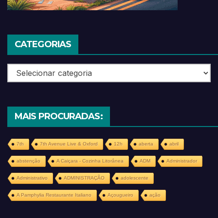
CATEGORIAS
Categorias
MAIS PROCURADAS:
7th
7th Avenue Live & Oxford
12h
aberta
abril
abstenção
A Caiçara - Cozinha Litorânea
ADM
Administrador
Administrativo
ADMINISTRAÇÃO
adolescente
A Pamphylia Restaurante Italiano
Açougueiro
ação