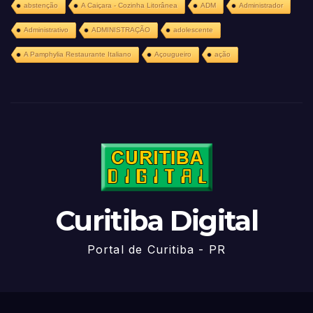
abstenção
A Caiçara - Cozinha Litorânea
ADM
Administrador
Administrativo
ADMINISTRAÇÃO
adolescente
A Pamphylia Restaurante Italiano
Açougueiro
ação
Curitiba Digital
Portal de Curitiba - PR