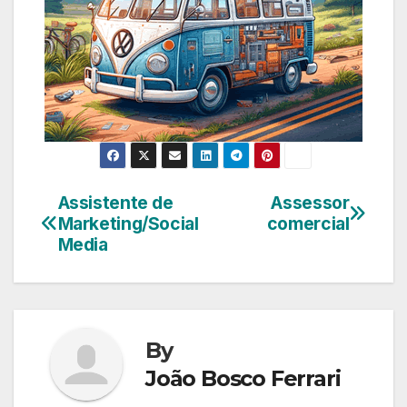
Assistente de
Assessor
Navegação
Marketing/Social
comercial
de
Media
Post
By
João Bosco Ferrari