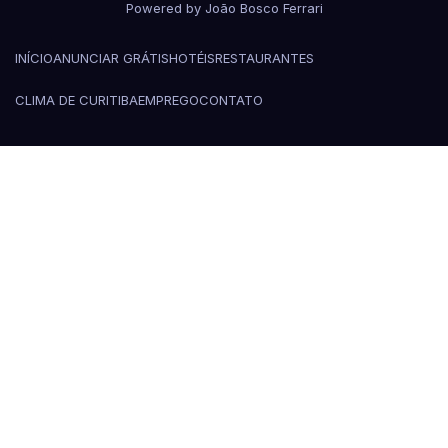
Powered by João Bosco Ferrari
INÍCIO
ANUNCIAR GRÁTIS
HOTÉIS
RESTAURANTES
CLIMA DE CURITIBA
EMPREGO
CONTATO