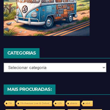
CATEGORIAS
Categorias
MAIS PROCURADAS:
7th
7th Avenue Live & Oxford
12h
aberta
abril