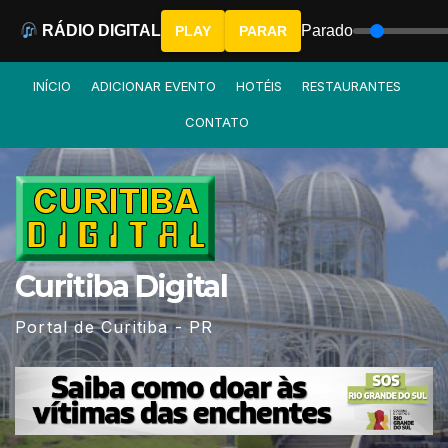
RÁDIO DIGITAL
Parado
PLAY
PARAR
Skip
INÍCIO
ADICIONAR EVENTO
HOTÉIS
RESTAURANTES
to
CONTATO
content
Curitiba Digital
Portal de Curitiba - PR