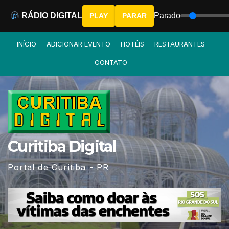
RÁDIO DIGITAL
Parado
PLAY
PARAR
Skip
INÍCIO
ADICIONAR EVENTO
HOTÉIS
RESTAURANTES
to
CONTATO
content
Curitiba Digital
Portal de Curitiba - PR