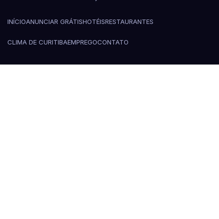
INÍCIO
ANUNCIAR GRÁTIS
HOTÉIS
RESTAURANTES
CLIMA DE CURITIBA
EMPREGO
CONTATO