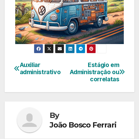
Auxiliar
Estágio em
Navegação
administrativo
Administração ou
de
correlatas
Post
By
João Bosco Ferrari