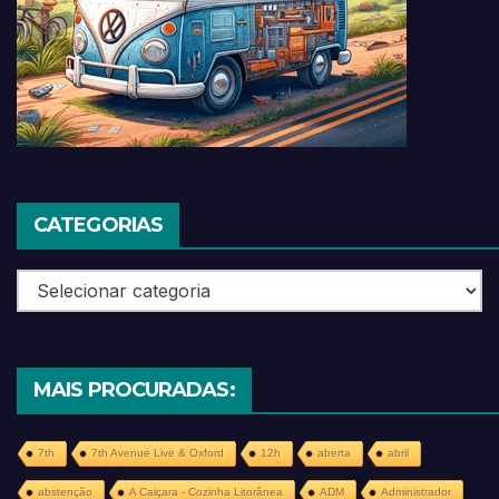
CATEGORIAS
Categorias
MAIS PROCURADAS:
7th
7th Avenue Live & Oxford
12h
aberta
abril
abstenção
A Caiçara - Cozinha Litorânea
ADM
Administrador