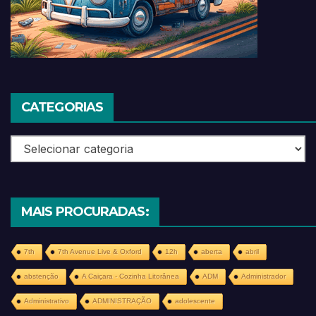
CATEGORIAS
Categorias
MAIS PROCURADAS:
7th
7th Avenue Live & Oxford
12h
aberta
abril
abstenção
A Caiçara - Cozinha Litorânea
ADM
Administrador
Administrativo
ADMINISTRAÇÃO
adolescente