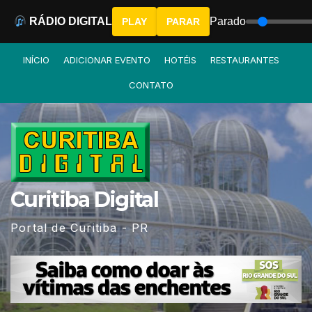
RÁDIO DIGITAL
Parado
PLAY
PARAR
Skip
INÍCIO
ADICIONAR EVENTO
HOTÉIS
RESTAURANTES
to
CONTATO
content
Curitiba Digital
Portal de Curitiba - PR