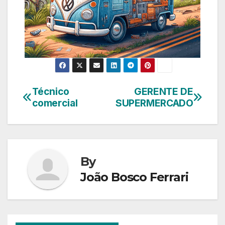
Técnico
GERENTE DE
Navegação
comercial
SUPERMERCADO
de
Post
By
João Bosco Ferrari