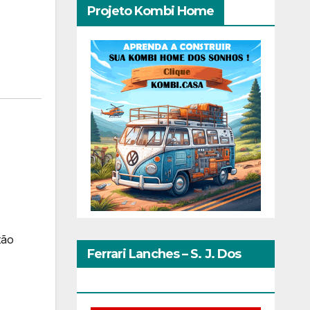
Projeto Kombi Home
tão
Ferrari Lanches – S. J. Dos
Pinhais