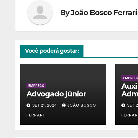
By
João Bosco Ferrari
Você poderá gostar:
EMPREG
Auxi
EMPREGO
Advogado júnior
Admi
SET 21, 2024
JOÃO BOSCO
SET 2
FERRARI
FERRAR