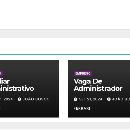
O
EMPREGO
liar
Vaga De
nistrativo
Administrador
1, 2024
JOÃO BOSCO
SET 21, 2024
JOÃO B
I
FERRARI