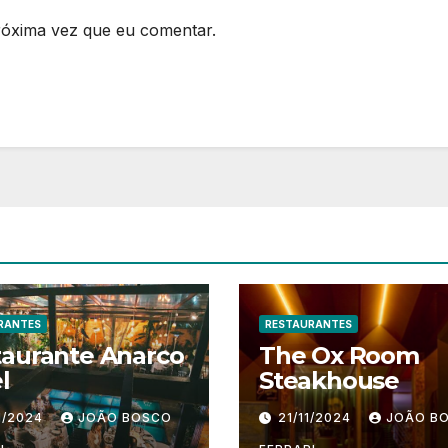
róxima vez que eu comentar.
RANTES
RESTAURANTES
taurante Anarco
The Ox Room
l
Steakhouse
1/2024
JOÃO BOSCO
21/11/2024
JOÃO B