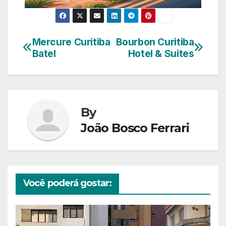
Mercure Curitiba
Bourbon Curitiba
Navegação
Batel
Hotel & Suites
de
Post
By
João Bosco Ferrari
Você poderá gostar: