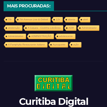
MAIS PROCURADAS:
7th
7th Avenue Live & Oxford
12h
aberta
abril
abstenção
A Caiçara - Cozinha Litorânea
ADM
Administrador
Administrativo
ADMINISTRAÇÃO
adolescente
A Pamphylia Restaurante Italiano
Açougueiro
ação
Curitiba Digital