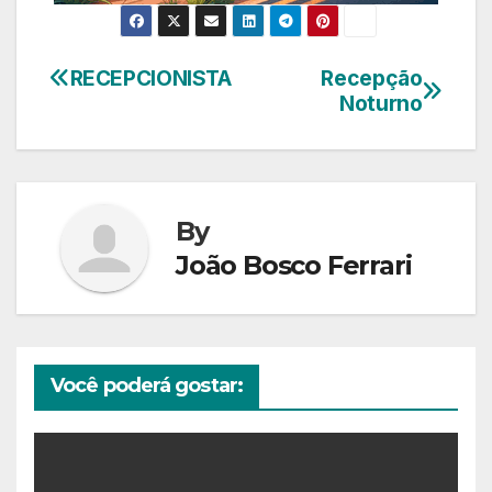
RECEPCIONISTA
Recepção
Navegação
Noturno
de
Post
By
João Bosco Ferrari
Você poderá gostar: