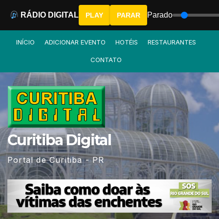
RÁDIO DIGITAL
Parado
PLAY
PARAR
Skip
INÍCIO
ADICIONAR EVENTO
HOTÉIS
RESTAURANTES
to
CONTATO
content
Curitiba Digital
Portal de Curitiba - PR