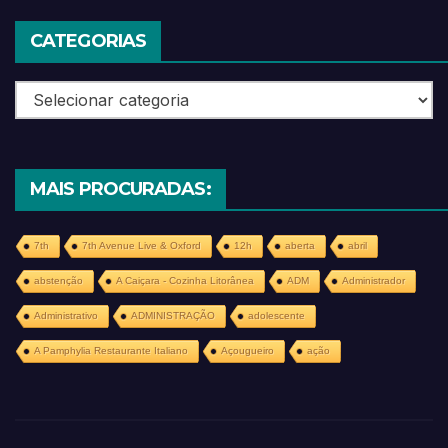
CATEGORIAS
Categorias
MAIS PROCURADAS:
7th
7th Avenue Live & Oxford
12h
aberta
abril
abstenção
A Caiçara - Cozinha Litorânea
ADM
Administrador
Administrativo
ADMINISTRAÇÃO
adolescente
A Pamphylia Restaurante Italiano
Açougueiro
ação