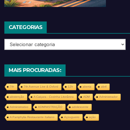
CATEGORIAS
Categorias
MAIS PROCURADAS:
7th
7th Avenue Live & Oxford
12h
aberta
abril
abstenção
A Caiçara - Cozinha Litorânea
ADM
Administrador
Administrativo
ADMINISTRAÇÃO
adolescente
A Pamphylia Restaurante Italiano
Açougueiro
ação