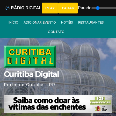
RÁDIO DIGITAL
Parado
PLAY
PARAR
Skip
INÍCIO
ADICIONAR EVENTO
HOTÉIS
RESTAURANTES
to
CONTATO
content
Curitiba Digital
Portal de Curitiba - PR