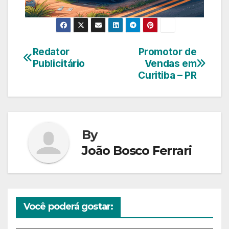
Redator
Promotor de
Navegação
Publicitário
Vendas em
de
Curitiba – PR
Post
By
João Bosco Ferrari
Você poderá gostar: