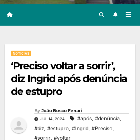
NOTÍCIAS
‘Preciso voltar a sorrir’,
diz Ingrid após denúncia
de estupro
By
João Bosco Ferrari
#após
,
#denúncia
,
JUL 14, 2024
#diz
,
#estupro
,
#Ingrid
,
#Preciso
,
#sorrir
,
#voltar