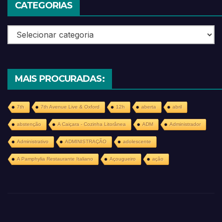
CATEGORIAS
Categorias
MAIS PROCURADAS:
7th
7th Avenue Live & Oxford
12h
aberta
abril
abstenção
A Caiçara - Cozinha Litorânea
ADM
Administrador
Administrativo
ADMINISTRAÇÃO
adolescente
A Pamphylia Restaurante Italiano
Açougueiro
ação