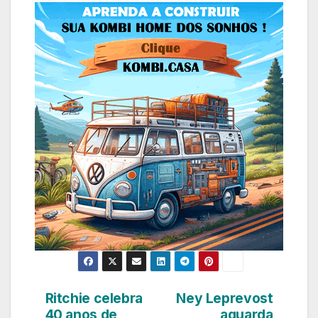
Ritchie celebra
Ney Leprevost
Navegação
40 anos de
aguarda