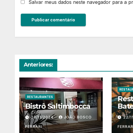
Salvar meus dados neste navegador para a p
Anteriores:
RESTAU
Res
RESTAURANTES
Bistrô Saltimbocca
Bate
23/11/2024
JOÃO BOSCO
22/1
FERRARI
FERRAR