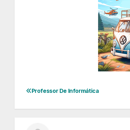
Professor De Informática
Navegação
de
Post