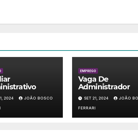
O
EMPREGO
liar
Vaga De
nistrativo
Administrador
1, 2024
JOÃO BOSCO
SET 21, 2024
JOÃO B
I
FERRARI