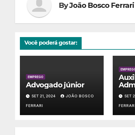
By
João Bosco Ferrari
Você poderá gostar:
EMPREG
Auxi
EMPREGO
Advogado júnior
Admi
SET 21, 2024
JOÃO BOSCO
SET 2
FERRARI
FERRAR