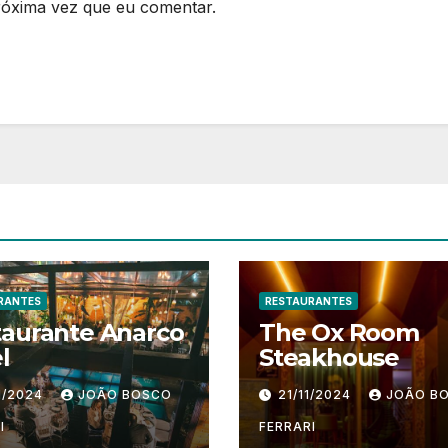
róxima vez que eu comentar.
RANTES
RESTAURANTES
taurante Anarco
The Ox Room
l
Steakhouse
1/2024
JOÃO BOSCO
21/11/2024
JOÃO B
I
FERRARI