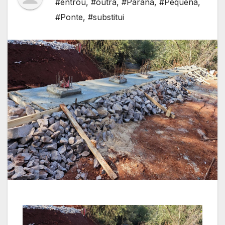
#entrou
,
#outra
,
#Paraná
,
#Pequena
,
#Ponte
,
#substitui