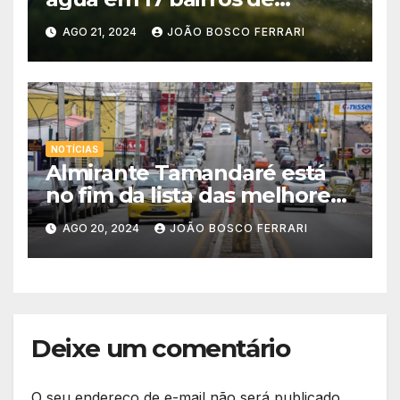
Curitiba e região
AGO 21, 2024
JOÃO BOSCO FERRARI
NOTÍCIAS
Almirante Tamandaré está
no fim da lista das melhores
cidades
AGO 20, 2024
JOÃO BOSCO FERRARI
Deixe um comentário
O seu endereço de e-mail não será publicado.