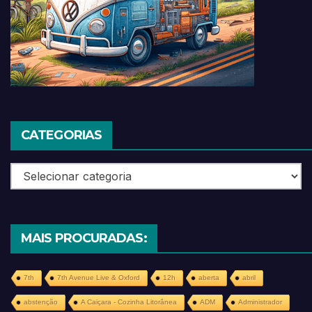
CATEGORIAS
Categorias
MAIS PROCURADAS:
7th
7th Avenue Live & Oxford
12h
aberta
abril
abstenção
A Caiçara - Cozinha Litorânea
ADM
Administrador