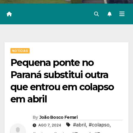
NOTÍCIAS
Pequena ponte no
Paraná substitui outra
que entrou em colapso
em abril
By
João Bosco Ferrari
#abril
,
#colapso
,
AGO 7, 2024