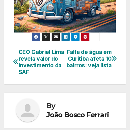
CEO Gabriel Lima
Falta de água em
Navegação
revela valor do
Curitiba afeta 10
de
investimento da
bairros: veja lista
SAF
Post
By
João Bosco Ferrari