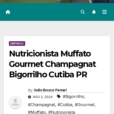
EMPREGO
Nutricionista Muffato
Gourmet Champagnat
Bigorrilho Cutiba PR
By
João Bosco Ferrari
#Bigorrilho
,
AGO 2, 2024
#Champagnat
,
#Cutiba
,
#Gourmet
,
#Muffato
,
#Nutricionista