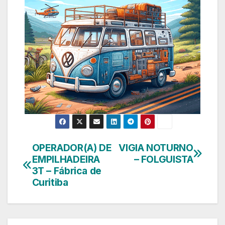
OPERADOR(A) DE
VIGIA NOTURNO
Navegação
EMPILHADEIRA
– FOLGUISTA
de
3T – Fábrica de
Curitiba
Post