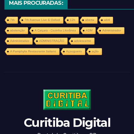
MAIS PROCURADAS:
7th
7th Avenue Live & Oxford
12h
aberta
abril
abstenção
A Caiçara - Cozinha Litorânea
ADM
Administrador
Administrativo
ADMINISTRAÇÃO
adolescente
A Pamphylia Restaurante Italiano
Açougueiro
ação
Curitiba Digital