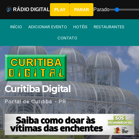
RÁDIO DIGITAL
Parado
PLAY
PARAR
Skip
INÍCIO
ADICIONAR EVENTO
HOTÉIS
RESTAURANTES
to
CONTATO
content
Curitiba Digital
Portal de Curitiba - PR