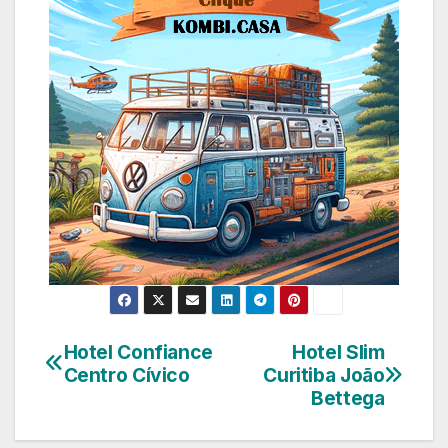
Hotel Confiance
Hotel Slim
Navegação
Centro Cívico
Curitiba João
de
Bettega
Post