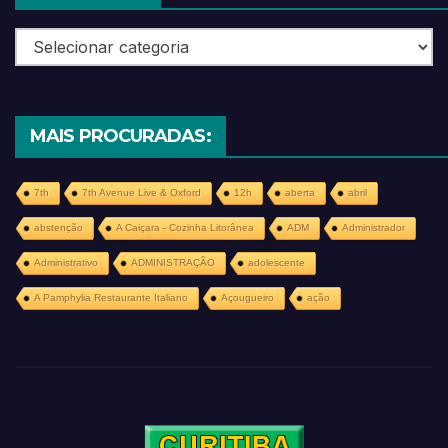
Categorias
MAIS PROCURADAS:
7th
7th Avenue Live & Oxford
12h
aberta
abril
abstenção
A Caiçara - Cozinha Litorânea
ADM
Administrador
Administrativo
ADMINISTRAÇÃO
adolescente
A Pamphylia Restaurante Italiano
Açougueiro
ação