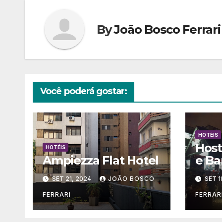
By
João Bosco Ferrari
Você poderá gostar:
HOTÉIS
Host
HOTÉIS
Ampiezza Flat Hotel
e Ba
SET 21, 2024
JOÃO BOSCO
SET 1
FERRARI
FERRAR