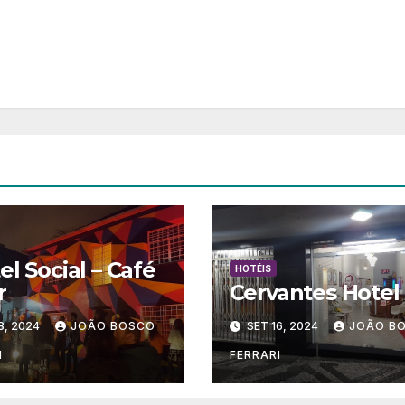
el Social – Café
HOTÉIS
r
Cervantes Hotel
8, 2024
JOÃO BOSCO
SET 16, 2024
JOÃO B
I
FERRARI