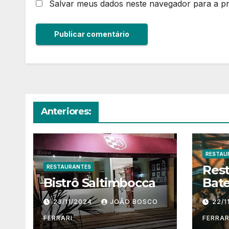
Salvar meus dados neste navegador para a p
Anteriores:
RESTAU
Res
RESTAURANTES
Bistrô Saltimbocca
Bate
23/11/2024
JOÃO BOSCO
22/1
FERRARI
FERRAR