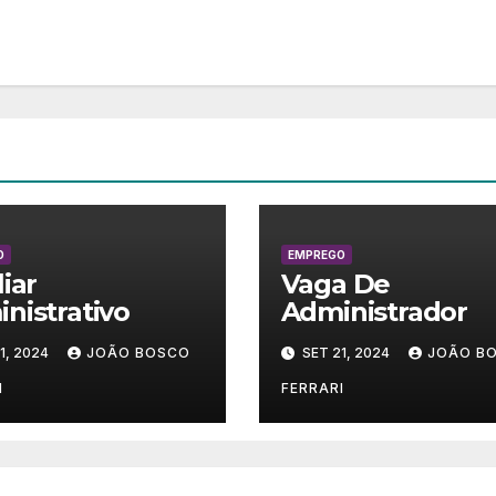
O
EMPREGO
liar
Vaga De
nistrativo
Administrador
1, 2024
JOÃO BOSCO
SET 21, 2024
JOÃO B
I
FERRARI