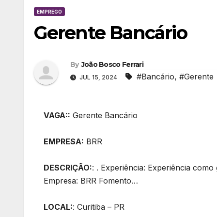
EMPREGO
Gerente Bancário
By
João Bosco Ferrari
#Bancário
,
#Gerente
JUL 15, 2024
VAGA::
Gerente Bancário
EMPRESA:
BRR
DESCRIÇÃO:
: . Experiência: Experiência como
Empresa: BRR Fomento…
LOCAL:
: Curitiba – PR