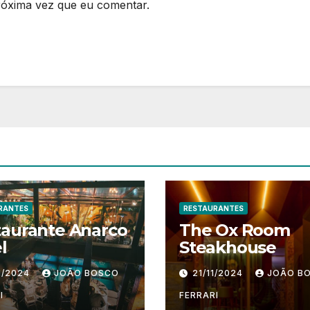
róxima vez que eu comentar.
RANTES
RESTAURANTES
taurante Anarco
The Ox Room
l
Steakhouse
1/2024
JOÃO BOSCO
21/11/2024
JOÃO B
I
FERRARI