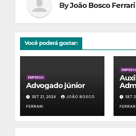
By
João Bosco Ferrari
Você poderá gostar:
EMPREG
Auxi
EMPREGO
Advogado júnior
Admi
SET 21, 2024
JOÃO BOSCO
SET 2
FERRARI
FERRAR