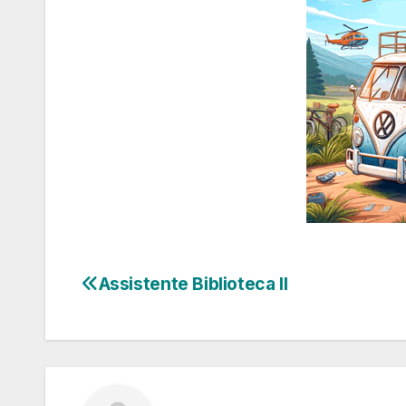
Assistente Biblioteca II
Navegação
de
Post