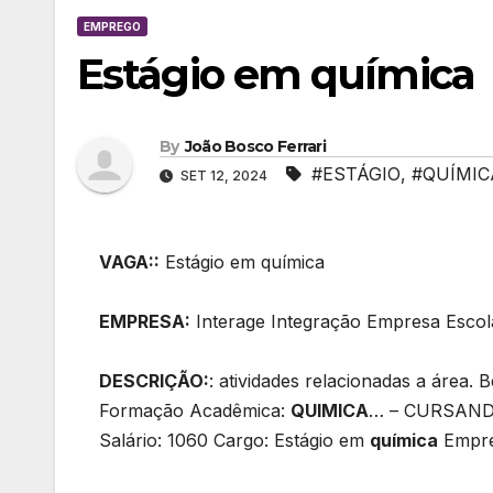
EMPREGO
Estágio em química
By
João Bosco Ferrari
#ESTÁGIO
,
#QUÍMIC
SET 12, 2024
VAGA::
Estágio em química
EMPRESA:
Interage Integração Empresa Escol
DESCRIÇÃO:
: atividades relacionadas a área. 
Formação Acadêmica:
QUIMICA
… – CURSANDO
Salário: 1060 Cargo: Estágio em
química
Empr