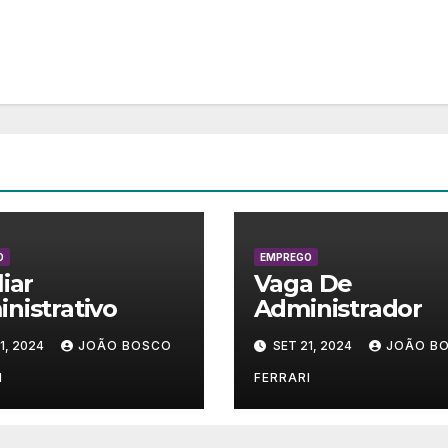
O
EMPREGO
liar
Vaga De
nistrativo
Administrador
1, 2024
JOÃO BOSCO
SET 21, 2024
JOÃO B
I
FERRARI