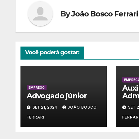
By
João Bosco Ferrari
Você poderá gostar:
EMPREG
Auxi
EMPREGO
Advogado júnior
Admi
SET 21, 2024
JOÃO BOSCO
SET 2
FERRARI
FERRAR