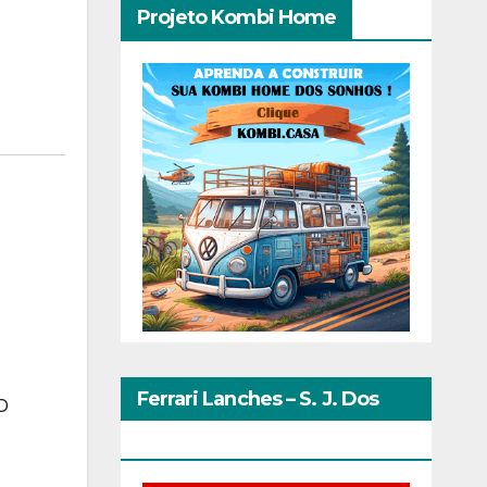
Projeto Kombi Home
Ferrari Lanches – S. J. Dos
D
Pinhais