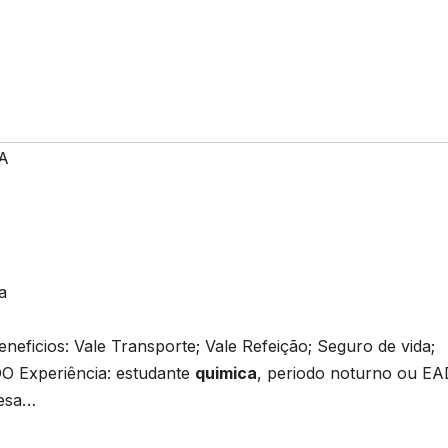
A
a
Beneficios: Vale Transporte; Vale Refeição; Seguro de vida;
 Experiência: estudante
quimica
, periodo noturno ou EA
esa…