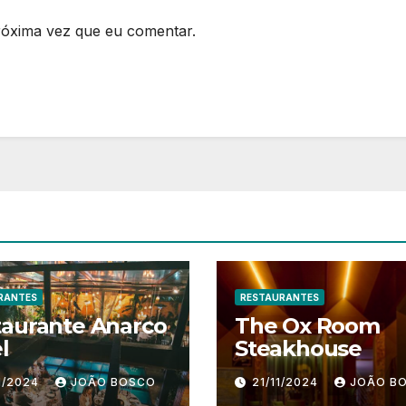
róxima vez que eu comentar.
RANTES
RESTAURANTES
taurante Anarco
The Ox Room
l
Steakhouse
1/2024
JOÃO BOSCO
21/11/2024
JOÃO B