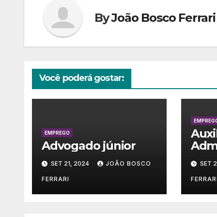
By
João Bosco Ferrari
Você poderá gostar:
EMPREG
Auxi
EMPREGO
Advogado júnior
Admi
SET 21, 2024
JOÃO BOSCO
SET 2
FERRARI
FERRAR