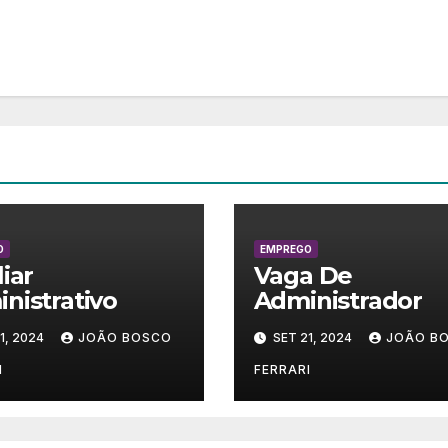
O
EMPREGO
liar
Vaga De
nistrativo
Administrador
1, 2024
JOÃO BOSCO
SET 21, 2024
JOÃO B
I
FERRARI