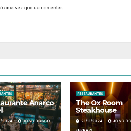
róxima vez que eu comentar.
RANTES
RESTAURANTES
taurante Anarco
The Ox Room
l
Steakhouse
1/2024
JOÃO BOSCO
21/11/2024
JOÃO B
I
FERRARI