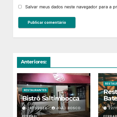
Salvar meus dados neste navegador para a p
Anteriores:
RESTAU
Res
RESTAURANTES
Bistrô Saltimbocca
Bate
23/11/2024
JOÃO BOSCO
22/1
FERRARI
FERRAR