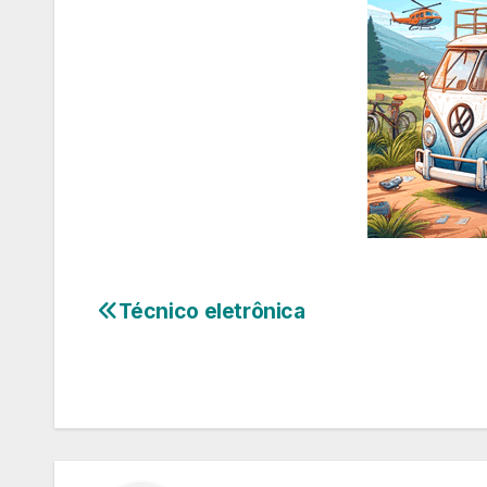
Técnico eletrônica
Navegação
de
Post