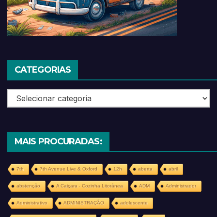
CATEGORIAS
Categorias
MAIS PROCURADAS:
7th
7th Avenue Live & Oxford
12h
aberta
abril
abstenção
A Caiçara - Cozinha Litorânea
ADM
Administrador
Administrativo
ADMINISTRAÇÃO
adolescente