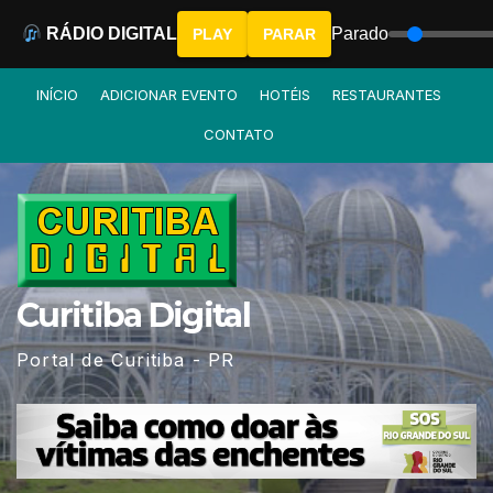
RÁDIO DIGITAL
Parado
PLAY
PARAR
Skip
INÍCIO
ADICIONAR EVENTO
HOTÉIS
RESTAURANTES
to
CONTATO
content
Curitiba Digital
Portal de Curitiba - PR