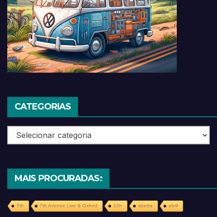
CATEGORIAS
Categorias
MAIS PROCURADAS:
7th
7th Avenue Live & Oxford
12h
aberta
abril