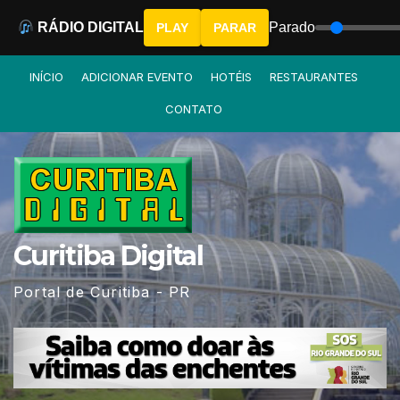
RÁDIO DIGITAL
Parado
PLAY
PARAR
Skip
INÍCIO
ADICIONAR EVENTO
HOTÉIS
RESTAURANTES
to
CONTATO
content
Curitiba Digital
Portal de Curitiba - PR