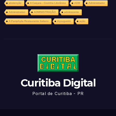
abstenção
A Caiçara - Cozinha Litorânea
ADM
Administrador
Administrativo
ADMINISTRAÇÃO
adolescente
A Pamphylia Restaurante Italiano
Açougueiro
ação
Curitiba Digital
Portal de Curitiba - PR