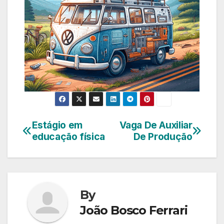
Estágio em
Vaga De Auxiliar
Navegação
educação física
De Produção
de
Post
By
João Bosco Ferrari