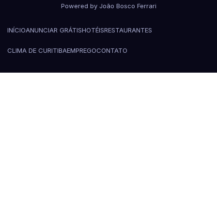
Powered by João Bosco Ferrari
INÍCIO
ANUNCIAR GRÁTIS
HOTÉIS
RESTAURANTES
CLIMA DE CURITIBA
EMPREGO
CONTATO