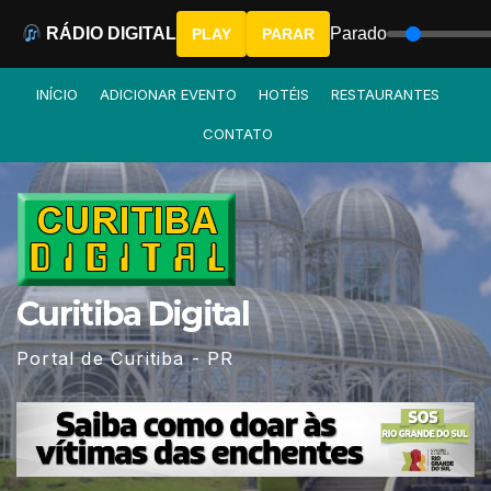
RÁDIO DIGITAL
Parado
PLAY
PARAR
Skip
INÍCIO
ADICIONAR EVENTO
HOTÉIS
RESTAURANTES
to
CONTATO
content
Curitiba Digital
Portal de Curitiba - PR