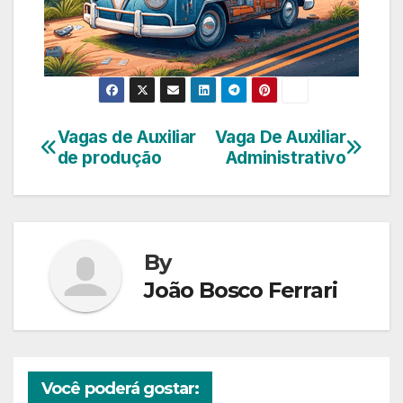
Vagas de Auxiliar
Vaga De Auxiliar
Navegação
de produção
Administrativo
de
Post
By
João Bosco Ferrari
Você poderá gostar: