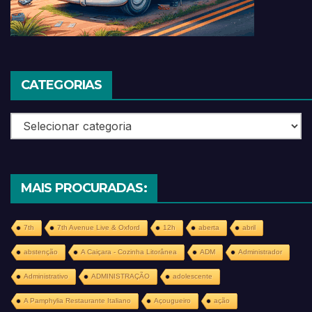
CATEGORIAS
Categorias
MAIS PROCURADAS:
7th
7th Avenue Live & Oxford
12h
aberta
abril
abstenção
A Caiçara - Cozinha Litorânea
ADM
Administrador
Administrativo
ADMINISTRAÇÃO
adolescente
A Pamphylia Restaurante Italiano
Açougueiro
ação