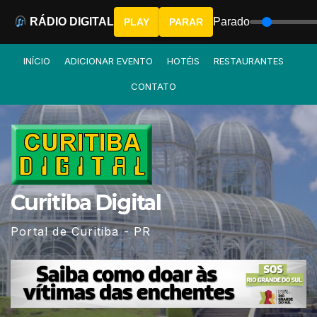
RÁDIO DIGITAL
Parado
PLAY
PARAR
Skip
INÍCIO
ADICIONAR EVENTO
HOTÉIS
RESTAURANTES
to
CONTATO
content
Curitiba Digital
Portal de Curitiba - PR