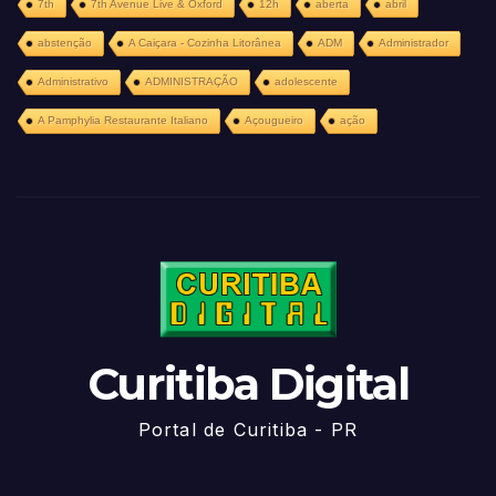
7th
7th Avenue Live & Oxford
12h
aberta
abril
abstenção
A Caiçara - Cozinha Litorânea
ADM
Administrador
Administrativo
ADMINISTRAÇÃO
adolescente
A Pamphylia Restaurante Italiano
Açougueiro
ação
Curitiba Digital
Portal de Curitiba - PR