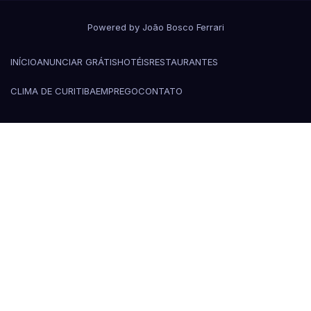
Powered by João Bosco Ferrari
INÍCIO
ANUNCIAR GRÁTIS
HOTÉIS
RESTAURANTES
CLIMA DE CURITIBA
EMPREGO
CONTATO