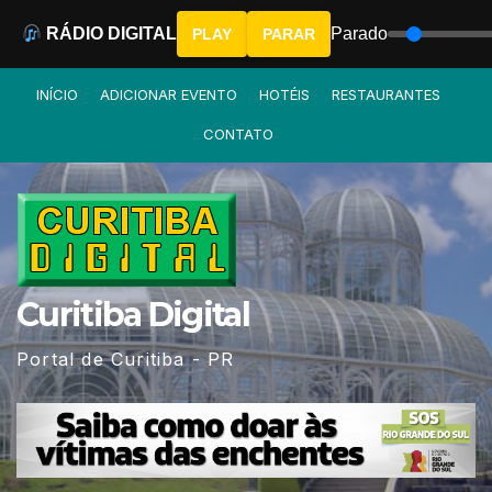
RÁDIO DIGITAL
Parado
PLAY
PARAR
Skip
INÍCIO
ADICIONAR EVENTO
HOTÉIS
RESTAURANTES
to
CONTATO
content
Curitiba Digital
Portal de Curitiba - PR