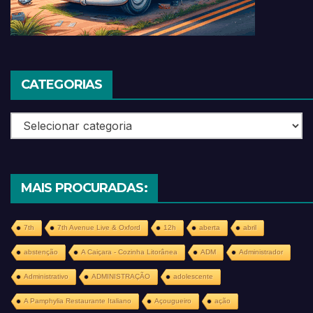
CATEGORIAS
Categorias
MAIS PROCURADAS:
7th
7th Avenue Live & Oxford
12h
aberta
abril
abstenção
A Caiçara - Cozinha Litorânea
ADM
Administrador
Administrativo
ADMINISTRAÇÃO
adolescente
A Pamphylia Restaurante Italiano
Açougueiro
ação