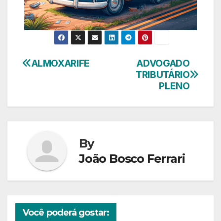
ALMOXARIFE
ADVOGADO
Navegação
TRIBUTÁRIO
de
PLENO
Post
By
João Bosco Ferrari
Você poderá gostar: