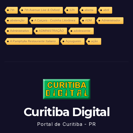
7th
7th Avenue Live & Oxford
12h
aberta
abril
abstenção
A Caiçara - Cozinha Litorânea
ADM
Administrador
Administrativo
ADMINISTRAÇÃO
adolescente
A Pamphylia Restaurante Italiano
Açougueiro
ação
Curitiba Digital
Portal de Curitiba - PR