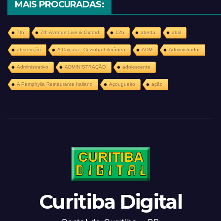
MAIS PROCURADAS:
7th
7th Avenue Live & Oxford
12h
aberta
abril
abstenção
A Caiçara - Cozinha Litorânea
ADM
Administrador
Administrativo
ADMINISTRAÇÃO
adolescente
A Pamphylia Restaurante Italiano
Açougueiro
ação
Curitiba Digital